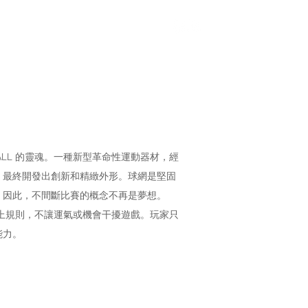
登入
我們
香港代表隊
FITEQ
QBALL 的靈魂。一種新型革命性運動器材，經
，最終開發出創新和精緻外形。球網是堅固
，因此，不間斷比賽的概念不再是夢想。
加上規則，不讓運氣或機會干擾遊戲。玩家只
能力。