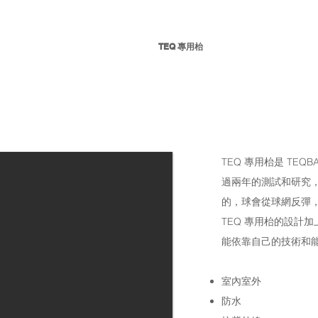
運動
比賽
規則
TEQ 專用枱
傳媒
聯絡
TEQ 專用枱是 TE
過兩年的測試和研究
的，球會從球網反彈
TEQ 專用枱的設計
能依靠自己的技術和
室內室外
防水